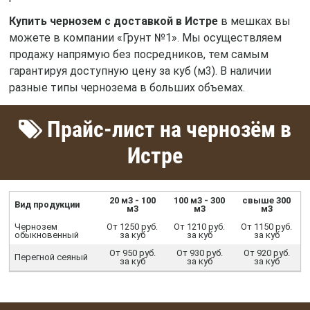
Купить чернозем с доставкой в Истре
в мешках вы
можете в компании «Грунт №1». Мы осуществляем
продажу напрямую без посредников, тем самым
гарантируя доступную цену за куб (м3). В наличии
разные типы чернозема в больших объемах.
Прайс-лист на чернозём в
Истре
20 м3 - 100
100 м3 - 300
свыше 300
Вид продукции
м3
м3
м3
Чернозем
От 1250 руб.
От 1210 руб.
От 1150 руб.
обыкновенный
за куб
за куб
за куб
От 950 руб.
От 930 руб.
От 920 руб.
Перегной сеяный
за куб
за куб
за куб