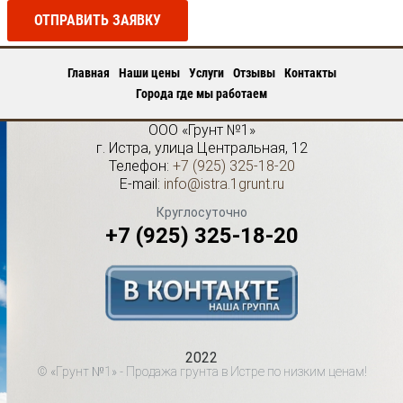
ОТПРАВИТЬ ЗАЯВКУ
Главная
Наши цены
Услуги
Отзывы
Контакты
Города где мы работаем
ООО «Грунт №1»
г.
Истра
,
улица Центральная, 12
Телефон:
+7 (925) 325-18-20
E-mail:
info@istra.1grunt.ru
Круглосуточно
+7 (925) 325-18-20
2022
© «Грунт №1» - Продажа грунта в Истре по низким ценам!