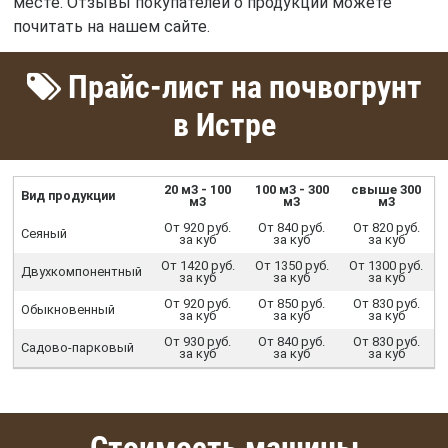
месте. Отзывы покупателей о продукции можете
почитать на нашем сайте.
Прайс-лист на почвогрунт
в Истре
20 м3 - 100
100 м3 - 300
свыше 300
Вид продукции
м3
м3
м3
От 920 руб.
От 840 руб.
От 820 руб.
Сеяный
за куб
за куб
за куб
От 1420 руб.
От 1350 руб.
От 1300 руб.
Двухкомпонентный
за куб
за куб
за куб
От 920 руб.
От 850 руб.
От 830 руб.
Обыкновенный
за куб
за куб
за куб
От 930 руб.
От 840 руб.
От 830 руб.
Садово-парковый
за куб
за куб
за куб