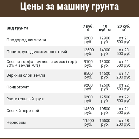
Цены за машину грунта
7 куб.
10
20 куб.
Вид грунта
м
куб. м
м
9200
12900
от 21
Плодородная земля
руб.
руб.
500 руб.
12500
14900
от 23
Почвогрунт двухкомпонентный
руб.
руб.
500 руб.
Сеяная торфо-земляная смесь (торф
9100
13000
от 21
30% + земля 70%)
руб.
руб.
500 руб.
8500
11500
от 17
Верхний слой земли
руб.
руб.
200 руб.
9200
12500
от 22
Почвогрунт
руб.
руб.
500 руб.
9200
12500
от 22
Растительный грунт
руб.
руб.
500 руб.
14500
19500
от 21
Сеяный перегной
руб.
руб.
500 руб.
11500
15500
от 28
Чернозем
руб.
руб.
200 руб.