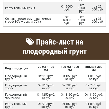
От
От 9000
от 22
Растительный грунт
13000
руб.
000 руб.
руб.
От
От
Сеяная торфо-земляная смесь
от 33
16000
18000
(торф 30% + земля 70%)
000 руб.
руб.
руб.
Прайс-лист на
плодородный грунт
20 м3 - 100
100 м3 - 300
свыше 300
Вид продукции
м3
м3
м3
Плодородный
От 910 руб.
От 850 руб.
От 810 руб.
грунт
за куб
за куб
за куб
Плодородный
От 810 руб.
От 780 руб.
От 740 руб.
торф
за куб
за куб
за куб
Плодородный
От 1250 руб.
От 1190 руб.
От 1150 руб.
чернозем
за куб
за куб
за куб
Растительный
От 910 руб.
От 850 руб.
От 810 руб.
грунт
за куб
за куб
за куб