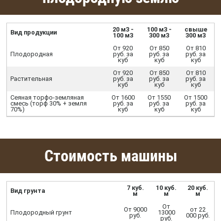
20 м3 -
100 м3 -
свыше
Вид продукции
100 м3
300 м3
300 м3
От 920
От 850
От 810
Плодородная
руб. за
руб. за
руб. за
куб
куб
куб
От 920
От 850
От 810
Растительная
руб. за
руб. за
руб. за
куб
куб
куб
Сеяная торфо-земляная
От 1600
От 1550
От 1500
смесь (торф 30% + земля
руб. за
руб. за
руб. за
70%)
куб
куб
куб
Стоимость машины
7 куб.
10 куб.
20 куб.
Вид грунта
м
м
м
От
От 9000
от 22
Плодородный грунт
13000
руб.
000 руб.
руб.