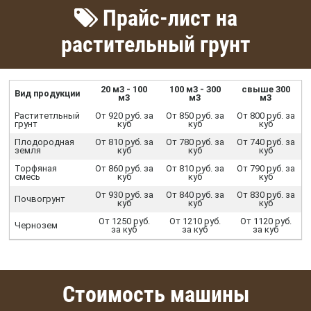
Прайс-лист на
растительный грунт
20 м3 - 100
100 м3 - 300
свыше 300
Вид продукции
м3
м3
м3
Раститетльный
От 920 руб. за
От 850 руб. за
От 800 руб. за
грунт
куб
куб
куб
Плодородная
От 810 руб. за
От 780 руб. за
От 740 руб. за
земля
куб
куб
куб
Торфяная
От 860 руб. за
От 810 руб. за
От 790 руб. за
смесь
куб
куб
куб
От 930 руб. за
От 840 руб. за
От 830 руб. за
Почвогрунт
куб
куб
куб
От 1250 руб.
От 1210 руб.
От 1120 руб.
Чернозем
за куб
за куб
за куб
Стоимость машины