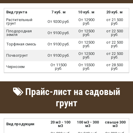
Вид грунта
7 куб. м
10 куб. м
20 куб. м
Растительный
От 12900
от 21 500
От 9200 руб.
грунт
руб.
руб.
Плодородная
От 12500
от 22 500
От 9100 руб.
земля
руб.
руб.
От 12500
от 22 500
Торфяная смесь
От 9100 руб.
руб.
руб.
От 12500
от 22 500
Почвогрунт
От 9100 руб.
руб.
руб.
От 11500
От 15500
от 28 500
Чернозем
руб.
руб.
руб.
Прайс-лист на садовый
грунт
20 м3 - 100
100 м3 - 300
свыше 300
Вид продукции
м3
м3
м3