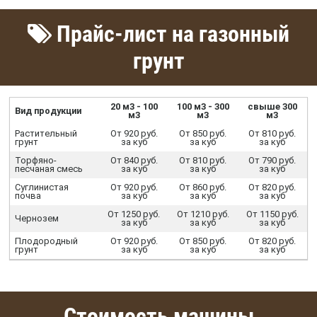
Прайс-лист на газонный
грунт
20 м3 - 100
100 м3 - 300
свыше 300
Вид продукции
м3
м3
м3
Растительный
От 920 руб.
От 850 руб.
От 810 руб.
грунт
за куб
за куб
за куб
Торфяно-
От 840 руб.
От 810 руб.
От 790 руб.
песчаная смесь
за куб
за куб
за куб
Суглинистая
От 920 руб.
От 860 руб.
От 820 руб.
почва
за куб
за куб
за куб
От 1250 руб.
От 1210 руб.
От 1150 руб.
Чернозем
за куб
за куб
за куб
Плодородный
От 920 руб.
От 850 руб.
От 820 руб.
грунт
за куб
за куб
за куб
Стоимость машины