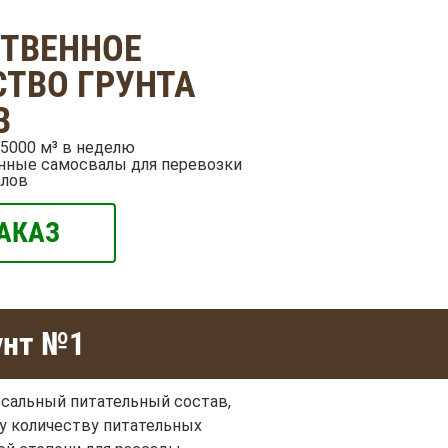
СТВЕННОЕ
ТВО ГРУНТА
В
5000 м³ в неделю
нные самосвалы для перевозки
алов
АКАЗ
унт №1
ерсальный питательный состав,
у количеству питательных