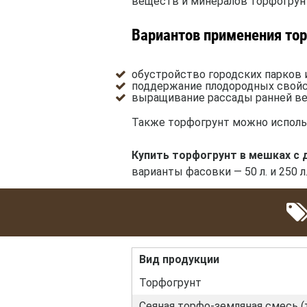
веществ и минералов торфогрунт
Вариантов применения то
обустройство городских парков 
поддержание плодородных свойс
выращивание рассады ранней ве
Также торфогрунт можно использ
Купить торфогрунт в мешках с 
варианты фасовки — 50 л. и 250
Вид продукции
Торфогрунт
Сеяная торфо-земляная смесь (