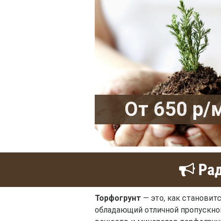
От 650 р/
Рад
Торфогрунт
— это, как становит
обладающий отличной пропускной