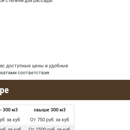
й степени для рассады.
нас доступные цены и удобные
икатами соответствия.
тре
- 300 м3
свыше 300 м3
уб. за куб
От 750 руб. за куб
уб. за куб
От 1500 руб. за куб