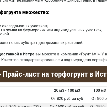
 служит незаменимым удобрением для растений, в главно
рфогрунта множество:
и околодомовых участков;
тв земли на фермерских или индивидуальных участках;
сной.
овать как субстрат для домашних растений.
доставкой в Истре
вы можете в компании «Грунт №1». У 
 л. Качество стандартизированное и подтверждено сертиф
Прайс-лист на торфогрунт в Ис
20 м3 - 100 м3
100 м3 
От 820 руб. за куб
От 800 р
торф 30% + земля 70%)
От 1600 руб. за куб
От 1550 р